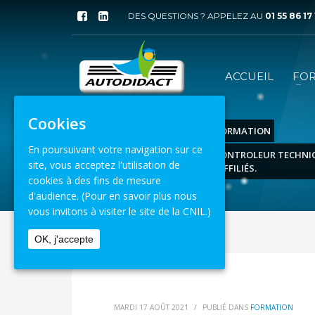
DES QUESTIONS ? APPELEZ AU
01 55 86 17
ACCUEIL
FO
Cookies
ACCUEIL
ACTUALITÉS
FORMATION
En poursuivant votre navigation sur ce
FORMATION RECRUTEMENT CONTROLEUR TECHNIQU
site, vous acceptez l'utilisation de
RÉSEAU AUTOVISION POUR SES AFFILIÉS.
cookies à des fins de mesure
d'audience.
(Pour en savoir plus nous
8 août 2026
vous invitons à visiter le site de la CNIL.)
OK, j'accepte
MARDI 17 AOÛT 2021
/
PUBLIÉ DANS
FORMATION