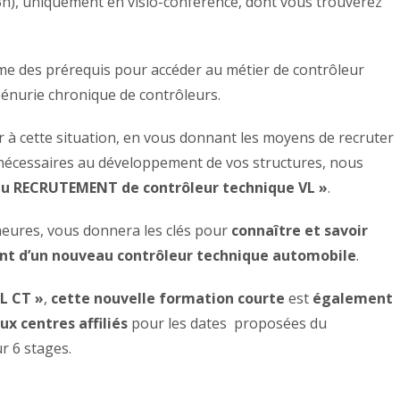
3h), uniquement en visio-conférence, dont vous trouverez
rme des prérequis pour accéder au métier de contrôleur
énurie chronique de contrôleurs.
r à cette situation, en vous donnant les moyens de recruter
 nécessaires au développement de vos structures, nous
 RECRUTEMENT de contrôleur technique VL »
.
heures, vous donnera les clés pour
connaître et savoir
ent d’un nouveau contrôleur technique automobile
.
L CT »
,
cette nouvelle formation courte
est
également
x centres affiliés
pour les dates proposées du
r 6 stages.