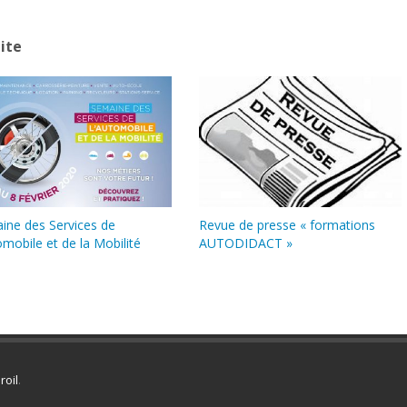
ite
ine des Services de
Revue de presse « formations
omobile et de la Mobilité
AUTODIDACT »
roil
.