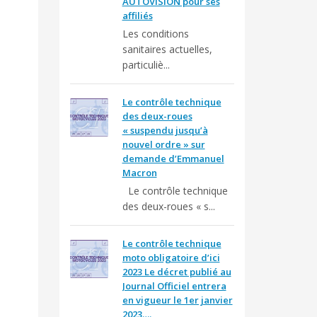
AUTOVISION pour ses
affiliés
Les conditions
sanitaires actuelles,
particuliè...
Le contrôle technique
des deux-roues
« suspendu jusqu’à
nouvel ordre » sur
demande d’Emmanuel
Macron
Le contrôle technique
des deux-roues « s...
Le contrôle technique
moto obligatoire d’ici
2023 Le décret publié au
Journal Officiel entrera
en vigueur le 1er janvier
2023….