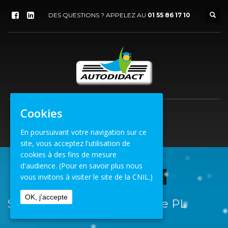
DES QUESTIONS ? APPELEZ AU
01 55 86 17 10
Cookies
En poursuivant votre navigation sur ce
site, vous acceptez l'utilisation de
cookies à des fins de mesure
d'audience.
(Pour en savoir plus nous
vous invitons à visiter le site de la CNIL.)
ACCUEIL
STAGE D’EXPLOITANT DE CENTRE PL
OK, j'accepte
Stage d’exploitant de centre PL