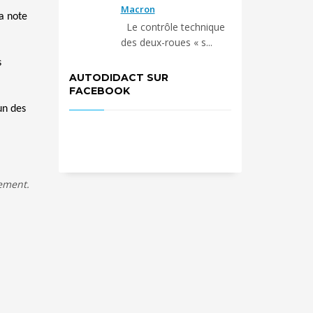
Macron
la note
Le contrôle technique
des deux-roues « s...
s
AUTODIDACT SUR
FACEBOOK
un des
ement.