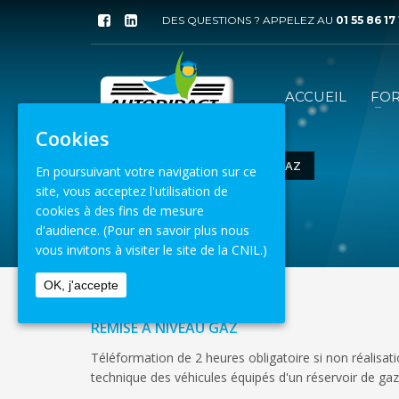
DES QUESTIONS ? APPELEZ AU
01 55 86 17
ACCUEIL
FO
Cookies
ACCUEIL
REMISE À NIVEAU GAZ
En poursuivant votre navigation sur ce
site, vous acceptez l'utilisation de
6 août 2026
cookies à des fins de mesure
d'audience.
(Pour en savoir plus nous
vous invitons à visiter le site de la CNIL.)
OK, j'accepte
REMISE À NIVEAU GAZ
Téléformation de 2 heures obligatoire si non réalisat
technique des véhicules équipés d'un réservoir de gaz