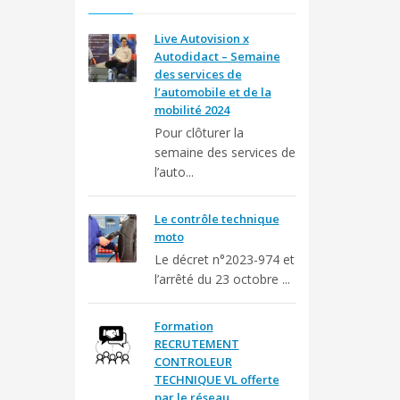
Live Autovision x
Autodidact – Semaine
des services de
l’automobile et de la
mobilité 2024
Pour clôturer la
semaine des services de
l’auto...
Le contrôle technique
moto
Le décret n°2023-974 et
l’arrêté du 23 octobre ...
Formation
RECRUTEMENT
CONTROLEUR
TECHNIQUE VL offerte
par le réseau