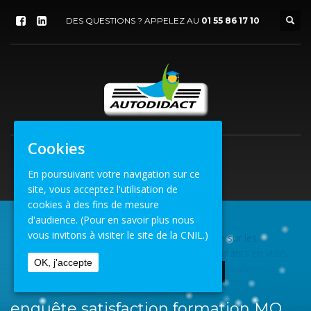
DES QUESTIONS ? APPELEZ AU
01 55 86 17 10
Cookies
En poursuivant votre navigation sur ce
site, vous acceptez l'utilisation de
cookies à des fins de mesure
d'audience.
(Pour en savoir plus nous
vous invitons à visiter le site de la CNIL.)
Formation
»
Enquête de satisfaction sur les
ACCUEIL
formations MQ contrôleurs et exploitants en visio-
OK, j'accepte
conférence
ENQUÊTE SATISFACTION FORMATION MQ VISIO
enquête satisfaction formation MQ