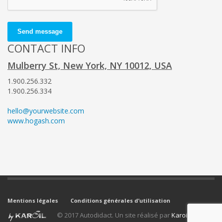
Send message
CONTACT INFO
Mulberry St, New York, NY 10012, USA
1.900.256.332
1.900.256.334
hello@yourwebsite.com
www.hogash.com
Mentions légales
Conditions générales d’utilisation
© 2017 Autodidact. Un site réalisé par
Karoil
.