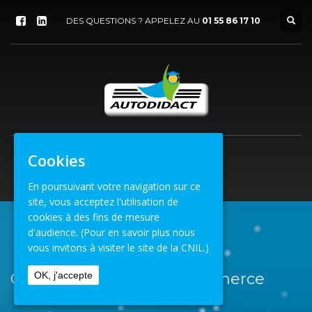
DES QUESTIONS ? APPELEZ AU
01 55 86 17 10
Cookies
En poursuivant votre navigation sur ce
site, vous acceptez l'utilisation de
cookies à des fins de mesure
d'audience.
(Pour en savoir plus nous
ACCUEIL
ECOMMERCE
vous invitons à visiter le site de la CNIL.)
OK, j'accepte
Catégorie Portfolio : eCommerce