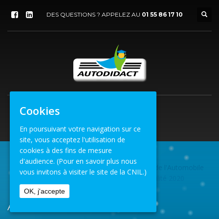
DES QUESTIONS ? APPELEZ AU
01 55 86 17 10
Cookies
En poursuivant votre navigation sur ce
site, vous acceptez l'utilisation de
cookies à des fins de mesure
d'audience.
(Pour en savoir plus nous
Formation
»
Semaine des Services de l'Automobile
ACCUEIL
vous invitons à visiter le site de la CNIL.)
et de la Mobilité 2020
AFFICHE-OFFICIELLE
OK, j'accepte
Affiche-officielle