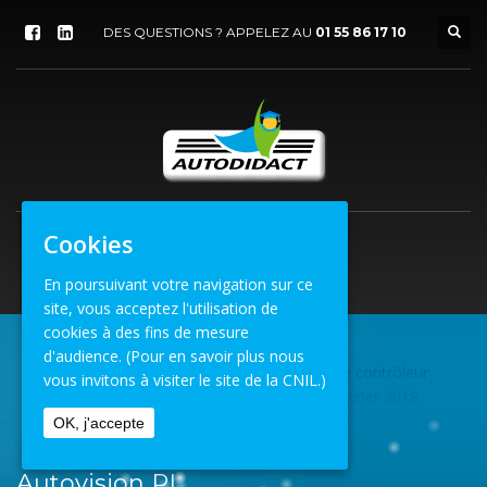
DES QUESTIONS ? APPELEZ AU
01 55 86 17 10
Cookies
En poursuivant votre navigation sur ce
site, vous acceptez l'utilisation de
cookies à des fins de mesure
d'audience.
(Pour en savoir plus nous
Autre
»
Venez découvrir le métier de contrôleur
ACCUEIL
vous invitons à visiter le site de la CNIL.)
technique poids lourd le mardi 20 février 2018
OK, j'accepte
AUTOVISION PL
Autovision PL