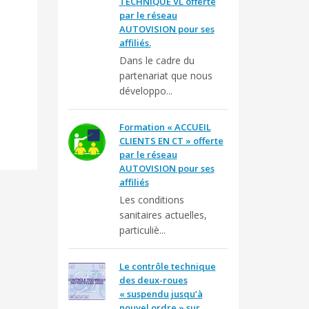
TECHNIQUE VL offerte
par le réseau
AUTOVISION pour ses
affiliés.
Dans le cadre du
partenariat que nous
développo...
Formation « ACCUEIL
CLIENTS EN CT » offerte
par le réseau
AUTOVISION pour ses
affiliés
Les conditions
sanitaires actuelles,
particuliè...
Le contrôle technique
des deux-roues
« suspendu jusqu’à
nouvel ordre » sur