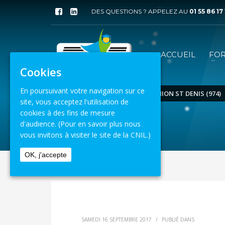
DES QUESTIONS ? APPELEZ AU
01 55 86 17
ACCUEIL
FO
Cookies
En poursuivant votre navigation sur ce
ACCUEIL
VENUE
LA REUNION ST DENIS (974)
site, vous acceptez l'utilisation de
cookies à des fins de mesure
8 août 2026
d'audience.
(Pour en savoir plus nous
vous invitons à visiter le site de la CNIL.)
OK, j'accepte
SAMEDI 16 SEPTEMBRE 2017
/
PUBLIÉ DANS