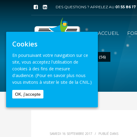
DES QUESTIONS ? APPELEZ AU
01 55 86 17
ACCUEIL
FO
Cookies
En poursuivant votre navigation sur ce
ACCUEIL
VENUE
VANNES (56)
site, vous acceptez l'utilisation de
cookies à des fins de mesure
8 août 2026
d'audience.
(Pour en savoir plus nous
vous invitons à visiter le site de la CNIL.)
OK, j'accepte
SAMEDI 16 SEPTEMBRE 2017
/
PUBLIÉ DANS