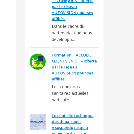
TECHNIQUE VL offerte
par le réseau
AUTOVISION pour ses
affiliés.
Dans le cadre du
partenariat que nous
développo...
Formation « ACCUEIL
CLIENTS EN CT » offerte
par le réseau
AUTOVISION pour ses
affiliés
Les conditions
sanitaires actuelles,
particuliè...
Le contrôle technique
des deux-roues
« suspendu jusqu’à
nouvel ordre » sur