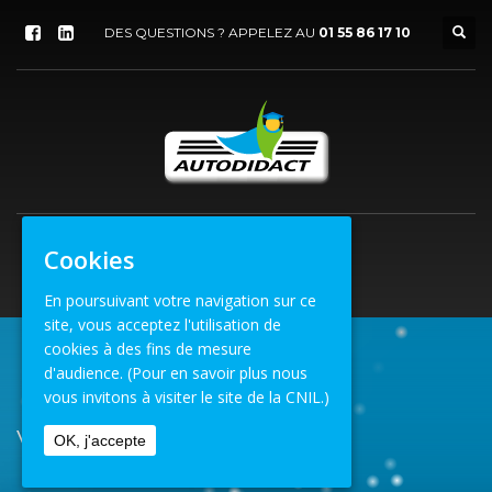
DES QUESTIONS ? APPELEZ AU
01 55 86 17 10
Cookies
En poursuivant votre navigation sur ce
site, vous acceptez l'utilisation de
cookies à des fins de mesure
d'audience.
(Pour en savoir plus nous
ACCUEIL
VENUE
VARENNES VAUZELLES
vous invitons à visiter le site de la CNIL.)
VARENNES VAUZELLES
OK, j'accepte