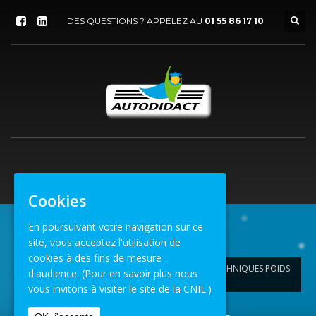
DES QUESTIONS ? APPELEZ AU
01 55 86 17 10
Cookies
En poursuivant votre navigation sur ce
site, vous acceptez l'utilisation de
ACCUEIL
ACTUALITÉS
FORMATION
cookies à des fins de mesure
AUTOVISION PL RECRUTE DES CONTRÔLEURS TECHNIQUES POIDS
d'audience.
(Pour en savoir plus nous
LOURD
vous invitons à visiter le site de la CNIL.)