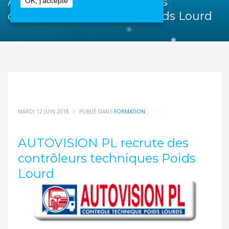
AUTOVISION PL recrute des
OK, j'accepte
contrôleurs techniques Poids Lourd
MARDI 12 JUIN 2018
/
PUBLIÉ DANS
FORMATION
AUTOVISION PL recrute des
contrôleurs techniques Poids
Lourd