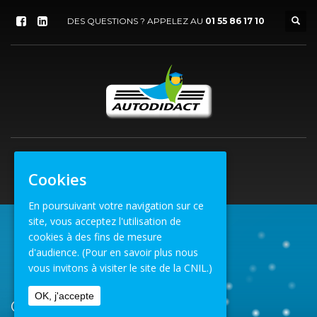
DES QUESTIONS ? APPELEZ AU
01 55 86 17 10
Cookies
En poursuivant votre navigation sur ce
site, vous acceptez l'utilisation de
cookies à des fins de mesure
ACCUEIL
NON CLASSÉ
d'audience.
(Pour en savoir plus nous
vous invitons à visiter le site de la CNIL.)
ARCHIVE DE LA CATÉGORIE"NON CLASSÉ"
OK, j'accepte
Catégorie : Non classé