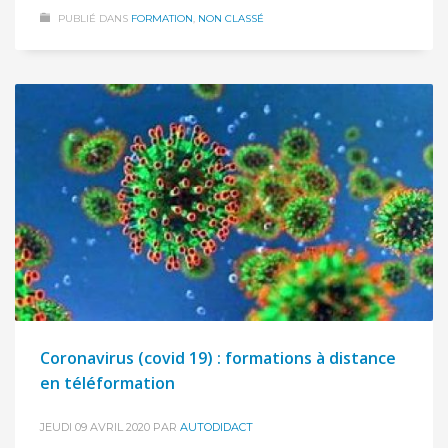
PUBLIÉ DANS
FORMATION
,
NON CLASSÉ
Coronavirus (covid 19) : formations à distance
en téléformation
JEUDI 09 AVRIL 2020
PAR
AUTODIDACT