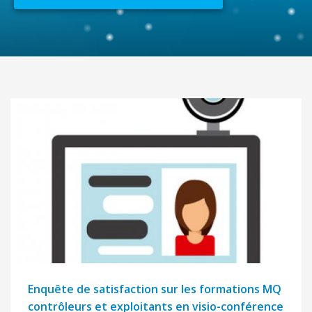
Enquête de satisfaction sur les formations MQ
contrôleurs et exploitants en visio-conférence