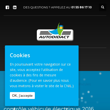
DES QUESTIONS ? APPELEZ AU
01 55 86 17 10
Cookies
En poursuivant votre navigation sur ce
site, vous acceptez l'utilisation de
cookies à des fins de mesure
d'audience.
(Pour en savoir plus nous
Autre
»
Le contrôle technique des véhicules
ACCUEIL
vous invitons à visiter le site de la CNIL.)
électriques en vidéo
OK, j'accepte
CONTRÔLE VÉHICULE ÉLECTRIQUE 2016
contrôle véhicule électrique 2016