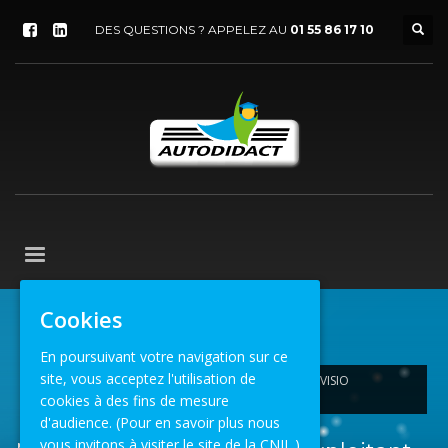
DES QUESTIONS ? APPELEZ AU
01 55 86 17 10
Cookies
ACCUEIL
ACTUALITÉS
FORMATION
En poursuivant votre navigation sur ce
site, vous acceptez l'utilisation de
MAINTIEN DE QUALIFICATION EXPLOITANT VL EN VISIO
CONFERENCE
cookies à des fins de mesure
d'audience.
(Pour en savoir plus nous
vous invitons à visiter le site de la CNIL.)