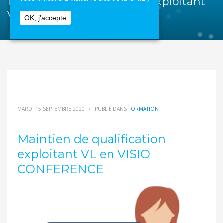
Maintien de qualification exploitant
VL en VISIO CONFERENCE
OK, j'accepte
MARDI 15 SEPTEMBRE 2020
/
PUBLIÉ DANS
FORMATION
Maintien de qualification
exploitant VL en VISIO
CONFERENCE