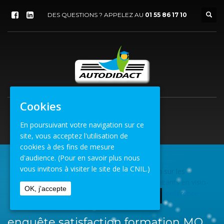
DES QUESTIONS ? APPELEZ AU
01 55 86 17 10
Cookies
En poursuivant votre navigation sur ce
site, vous acceptez l'utilisation de
cookies à des fins de mesure
d'audience.
(Pour en savoir plus nous
vous invitons à visiter le site de la CNIL.)
Formation
»
Enquête de satisfaction sur les
ACCUEIL
formations MQ contrôleurs et exploitants en visio-
OK, j'accepte
conférence
ENQUÊTE SATISFACTION FORMATION MQ VISIO
enquête satisfaction formation MQ