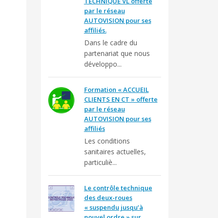
TECHNIQUE VL offerte
par le réseau
AUTOVISION pour ses
affiliés.
Dans le cadre du
partenariat que nous
développo...
Formation « ACCUEIL
CLIENTS EN CT » offerte
par le réseau
AUTOVISION pour ses
affiliés
Les conditions
sanitaires actuelles,
particuliè...
Le contrôle technique
des deux-roues
« suspendu jusqu’à
nouvel ordre » sur