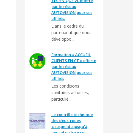
TECHNIQUE VL offerte
par le réseau
AUTOVISION pour ses
affiliés.
Dans le cadre du
partenariat que nous
développo...
Formation « ACCUEIL
CLIENTS EN CT » offerte
par le réseau
AUTOVISION pour ses
affiliés
Les conditions
sanitaires actuelles,
particuliè...
Le contrôle technique
des deux-roues
« suspendu jusqu’à
nouvel ordre » sur