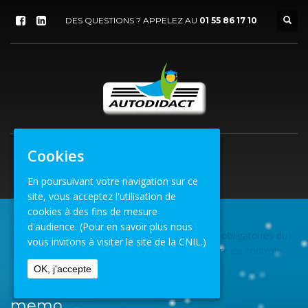
DES QUESTIONS ? APPELEZ AU
01 55 86 17 10
Cookies
En poursuivant votre navigation sur ce
site, vous acceptez l'utilisation de
cookies à des fins de mesure
d'audience.
(Pour en savoir plus nous
Formation
»
Mémo des formations obligatoires du
ACCUEIL
vous invitons à visiter le site de la CNIL.)
contrôleur et de l'exploitant du centre de contrôle
VL
MEMO
OK, j'accepte
memo