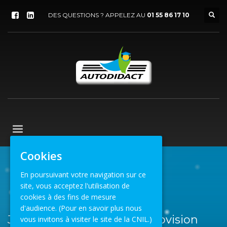
DES QUESTIONS ? APPELEZ AU
01 55 86 17 10
Cookies
En poursuivant votre navigation sur ce
ACCUEIL
ACTUALITÉS
AUTRE
site, vous acceptez l'utilisation de
JOURNÉE PORTE OUVERTE AUTOVISION
cookies à des fins de mesure
d'audience.
(Pour en savoir plus nous
Journée porte ouverte Autovision
vous invitons à visiter le site de la CNIL.)