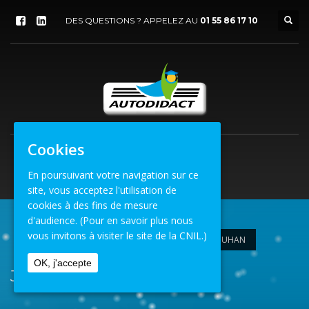
DES QUESTIONS ? APPELEZ AU
01 55 86 17 10
Cookies
En poursuivant votre navigation sur ce
site, vous acceptez l'utilisation de
cookies à des fins de mesure
d'audience.
(Pour en savoir plus nous
vous invitons à visiter le site de la CNIL.)
ACCUEIL
ORGANISATEUR
JEAN-MARC GROUHAN
OK, j'accepte
Jean-Marc Grouhan