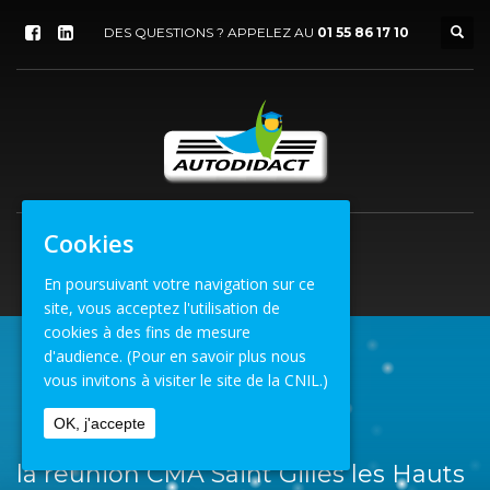
DES QUESTIONS ? APPELEZ AU
01 55 86 17 10
Cookies
En poursuivant votre navigation sur ce
site, vous acceptez l'utilisation de
cookies à des fins de mesure
d'audience.
(Pour en savoir plus nous
vous invitons à visiter le site de la CNIL.)
ACCUEIL
VENUE
LA REUNION CMA SAINT GILLES LES HAUTS
OK, j'accepte
la reunion CMA Saint Gilles les Hauts