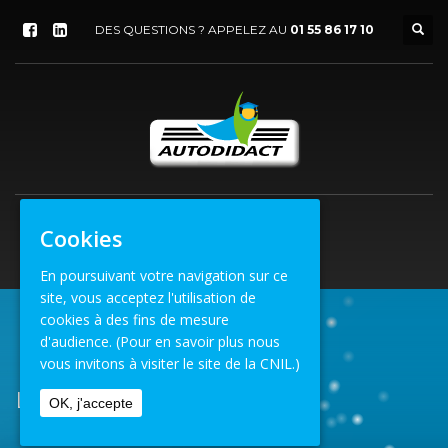
DES QUESTIONS ? APPELEZ AU
01 55 86 17 10
Cookies
En poursuivant votre navigation sur ce
site, vous acceptez l'utilisation de
cookies à des fins de mesure
d'audience.
(Pour en savoir plus nous
ACCUEIL
VENUE
LYON SUD (69)
vous invitons à visiter le site de la CNIL.)
LYON SUD (69)
OK, j'accepte