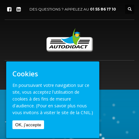
DES QUESTIONS ? APPELEZ AU
01 55 86 17 10
Cookies
En poursuivant votre navigation sur ce
site, vous acceptez l'utilisation de
cookies à des fins de mesure
d'audience.
(Pour en savoir plus nous
ACCUEIL
VENUE
TOULON (83)
vous invitons à visiter le site de la CNIL.)
TOULON (83)
OK, j'accepte