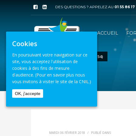
DES QUESTIONS ? APPELEZ AU
01 55 86 17
ACCUEIL
FO
Cookies
En poursuivant votre navigation sur ce
ACCUEIL
VENUE
NANCY (54)
site, vous acceptez l'utilisation de
cookies à des fins de mesure
9 août 2026
d'audience.
(Pour en savoir plus nous
vous invitons à visiter le site de la CNIL.)
OK, j'accepte
MARDI 06 FÉVRIER 2018
/
PUBLIÉ DANS