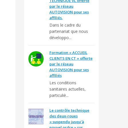
TECHNIQUE VL offerte
par le réseau
AUTOVISION pour ses
affiliés.
Dans le cadre du
partenariat que nous
développo...
Formation « ACCUEIL
CLIENTS EN CT » offerte
par le réseau
AUTOVISION pour ses
affiliés
Les conditions
sanitaires actuelles,
particuliè...
Le contrôle technique
des deux-roues
« suspendu jusqu’à
nouvel ordre » sur