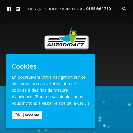
DES QUESTIONS ? APPELEZ AU
01 55 86 17 10
Cookies
En poursuivant votre navigation sur ce
site, vous acceptez l'utilisation de
cookies à des fins de mesure
d'audience.
(Pour en savoir plus nous
Formation
»
Le contrôle technique moto obligatoire
vous invitons à visiter le site de la CNIL.)
ACCUEIL
d'ici 2023 Le décret publié au Journal Officiel entrera
en vigueur le 1er janvier 2023....
OK, j'accepte
CONTROLE-TECHNIQUE-MOTO